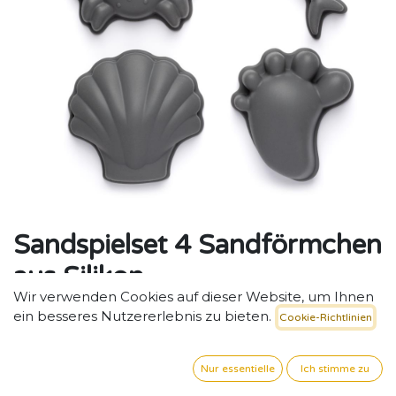
Sandspielset 4 Sandförmchen
aus Silikon
Wir verwenden Cookies auf dieser Website, um Ihnen
Strapazierfähige Sandförmchen aus Silikon für
ein besseres Nutzererlebnis zu bieten.
Cookie-Richtlinien
kreatives Spiel im Außenbereich.
11,68
€
exkl. MwSt. zzgl. Versand
Nur essentielle
Ich stimme zu