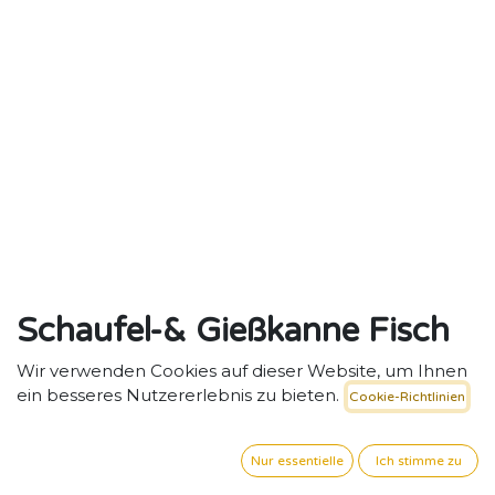
Schaufel-& Gießkanne Fisch
Sand- & Wasserspielzeug aus
Wir verwenden Cookies auf dieser Website, um Ihnen
ein besseres Nutzererlebnis zu bieten.
Cookie-Richtlinien
Silikon
Vielseitiges Sand- und Wasserspielzeug, das
Nur essentielle
Ich stimme zu
motorische Fähigkeiten und Kreativität fördert.