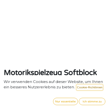
Motorikspielzeug Softblock
7-teiliges Bausteinset, blaues
Wir verwenden Cookies auf dieser Website, um Ihnen
ein besseres Nutzererlebnis zu bieten.
Cookie-Richtlinien
Pastell
Softblock-Bausteinset 7-teilig in Türkistönen –
Nur essentielle
Ich stimme zu
Kreatives Spielen und Motoriktraining.