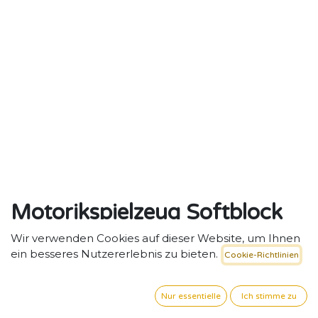
Motorikspielzeug Softblock
7-teiliges Bausteinset,
Wir verwenden Cookies auf dieser Website, um Ihnen
ein besseres Nutzererlebnis zu bieten.
Cookie-Richtlinien
Autumn Pastell
Softblock-Bausteinset in warmen Herbsttönen –
Nur essentielle
Ich stimme zu
Bewegung, Spiel und Fantasie.