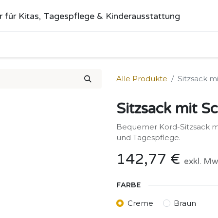
r für Kitas, Tagespflege & Kinderausstattung
me
Alle Produkte
Kategorien
Über uns
Anfrage stellen
Alle Produkte
Sitzsack m
Sitzsack mit S
Bequemer Kord-Sitzsack mit
und Tagespflege.
142,77
€
exkl. Mw
FARBE
Creme
Braun