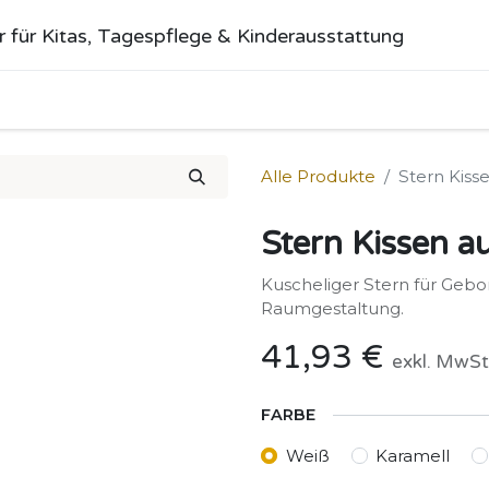
r für Kitas, Tagespflege & Kinderausstattung
me
Alle Produkte
Kategorien
Über uns
Anfrage stellen
Alle Produkte
Stern Kiss
Stern Kissen a
Kuscheliger Stern für Gebor
Raumgestaltung.
41,93
€
exkl. MwSt
FARBE
Weiß
Karamell